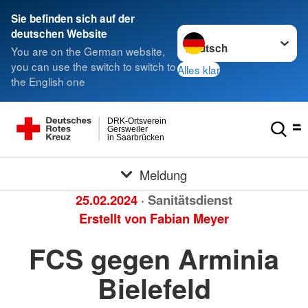
Sie befinden sich auf der
Sprache wechseln zu
deutschen Website
You are on the German website,
you can use the switch to switch to
Alles klar
the English one
DRK-Ortsverein
Gersweiler
in Saarbrücken
Meldung
25.02.2024
· Sanitätsdienst
Erstellt von
Fabian Meyer
FCS gegen Arminia
Bielefeld