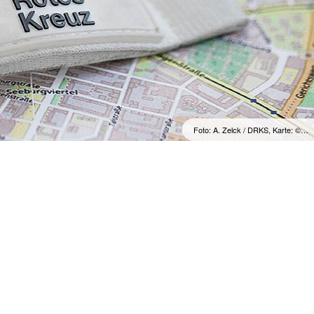
Foto: A. Zelck / DRKS, Karte: ©…