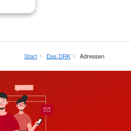
Start
Das DRK
Adressen