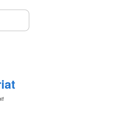
iat
t!