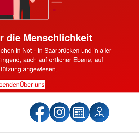
r die Menschlichkeit
chen in Not - in Saarbrücken und in aller
dringend, auch auf örtlicher Ebene, auf
stützung angewiesen.
penden
Über uns