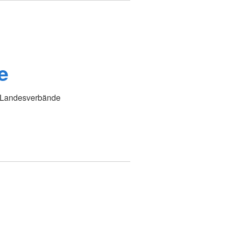
e
K Landesverbände