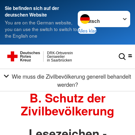
Sie befinden sich auf der
Sprache wechseln zu
deutschen Website
You are on the German website,
you can use the switch to switch to
Alles klar
the English one
DRK-Ortsverein
Gersweiler
in Saarbrücken
Wie muss die Zivilbevölkerung generell behandelt
werden?
B. Schutz der
Zivilbevölkerung
Lesezeichen -