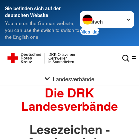
Sie befinden sich auf der
Sprache wechseln zu
deutschen Website
You are on the German website,
you can use the switch to switch to
Alles klar
the English one
DRK-Ortsverein
Gersweiler
in Saarbrücken
Landesverbände
Die DRK
Landesverbände
Lesezeichen -