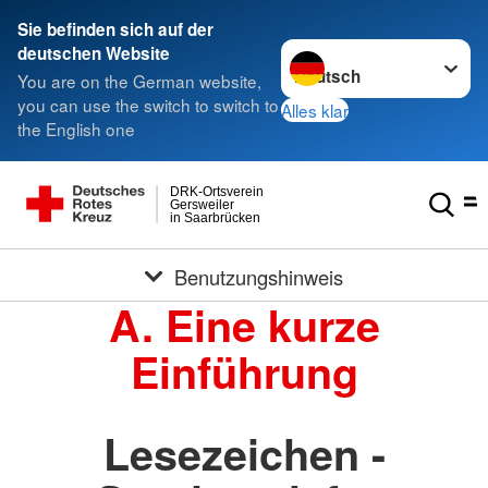
Sie befinden sich auf der
Sprache wechseln zu
deutschen Website
You are on the German website,
you can use the switch to switch to
Alles klar
the English one
DRK-Ortsverein
Gersweiler
in Saarbrücken
Benutzungshinweis
A. Eine kurze
Einführung
Lesezeichen -