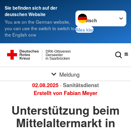
Sie befinden sich auf der
Sprache wechseln zu
deutschen Website
You are on the German website,
you can use the switch to switch to
Alles klar
the English one
DRK-Ortsverein
Gersweiler
in Saarbrücken
Meldung
02.08.2025
· Sanitätsdienst
Erstellt von
Fabian Meyer
Unterstützung beim
Mittelaltermarkt in