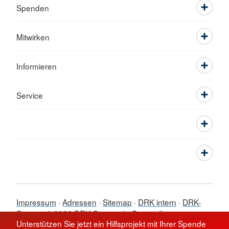
Spenden
Mitwirken
Informieren
Service
Impressum
Adressen
Sitemap
DRK intern
DRK-
Server
© 2026 DRK-Ortsverein Gersweiler
Unterstützen Sie jetzt ein Hilfsprojekt mit Ihrer Spende