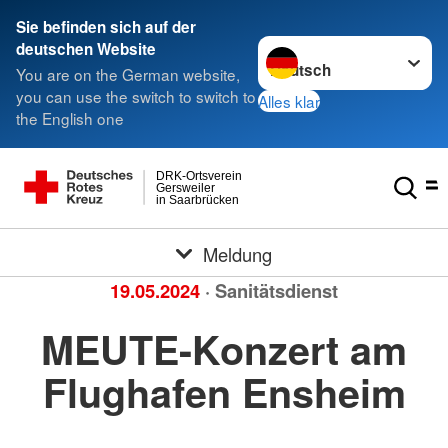
Sie befinden sich auf der
Sprache wechseln zu
deutschen Website
You are on the German website,
you can use the switch to switch to
Alles klar
the English one
DRK-Ortsverein
Gersweiler
in Saarbrücken
Meldung
19.05.2024
· Sanitätsdienst
MEUTE-Konzert am
Flughafen Ensheim