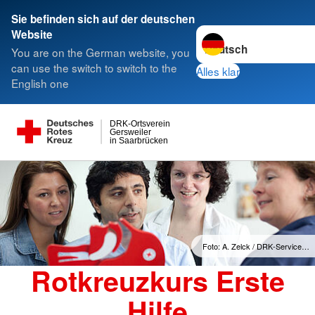
Sie befinden sich auf der deutschen
Sprache wechseln zu
Website
You are on the German website, you
can use the switch to switch to the
Alles klar
English one
DRK-Ortsverein
Gersweiler
in Saarbrücken
Foto: A. Zelck / DRK-Service…
Rotkreuzkurs Erste
Hilfe