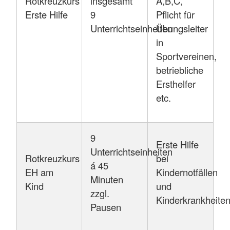
Rotkreuzkurs
insgesamt
A,B,C,
Erste Hilfe
9
Pflicht für
Unterrichtseinheiten
Übungsleiter
in
Sportvereinen,
betriebliche
Ersthelfer
etc.
9
Erste Hilfe
Unterrichtseinheiten
Rotkreuzkurs
bei
á 45
EH am
Kindernotfällen
Minuten
Kind
und
zzgl.
Kinderkrankheite
Pausen