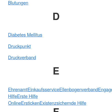
Blutungen
D
Diabetes Mellitus
Druckpunkt
Druckverband
E
Ehrenamt
Einkaufsservice
Ellenbogenverband
Engag
Hilfe
Erste Hilfe
Online
Ersticken
Existenzsichernde Hilfe
F