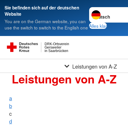
Sie befinden sich auf der deutschen
Sprache wechseln 
Website
You are on the German website, you can
Alles klar
use the switch to switch to the English one
DRK-Ortsverein
Gersweiler
in Saarbrücken
Leistungen von A-Z
Leistungen von A-Z
a
b
c
d