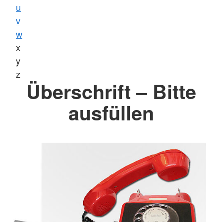
u
v
w
x
y
z
Überschrift – Bitte
ausfüllen